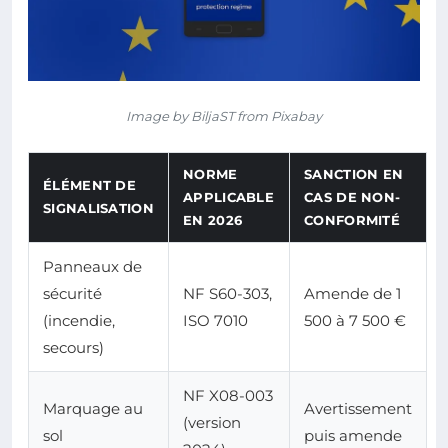
Image by BiljaST from Pixabay
NORME
SANCTION EN
ÉLÉMENT DE
APPLICABLE
CAS DE NON-
SIGNALISATION
EN 2026
CONFORMITÉ
Panneaux de
sécurité
NF S60-303,
Amende de 1
(incendie,
ISO 7010
500 à 7 500 €
secours)
NF X08-003
Marquage au
Avertissement
(version
sol
puis amende