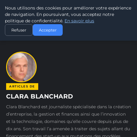
DAWA
Nous utilisons des cookies pour améliorer votre expérience
PARTAGE ET ENSEIGNEMENT
de navigation. En poursuivant, vous acceptez notre
politique de confidentialité.
En savoir plus
ACCUEIL
AUTEURS
CLARA BLANCHARD
Refuser
Accepter
ARTICLES DE
CLARA BLANCHARD
Clara Blanchard est journaliste spécialisée dans la création
d’entreprise, la gestion et finances ainsi que l’innovation
et la technologie, domaines qu’elle couvre depuis plus de
dix ans. Son travail l’a amenée à traiter des sujets allant du
financement des start-up aux mutations des modèles