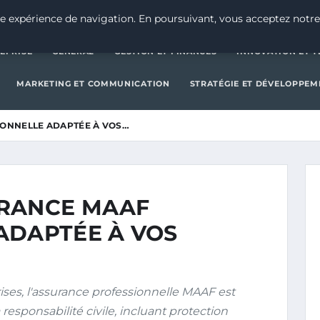
CRÉATION D’ENTREPRISE
GE
e expérience de navigation. En poursuivant, vous acceptez notre
EPRISE
GENERAL
GESTION ET FINANCES
INNOVATION ET 
MARKETING ET COMMUNICATION
STRATÉGIE ET DÉVELOPPEM
ONNELLE ADAPTÉE À VOS…
URANCE MAAF
ADAPTÉE À VOS
ises, l'assurance professionnelle MAAF est
 responsabilité civile, incluant protection