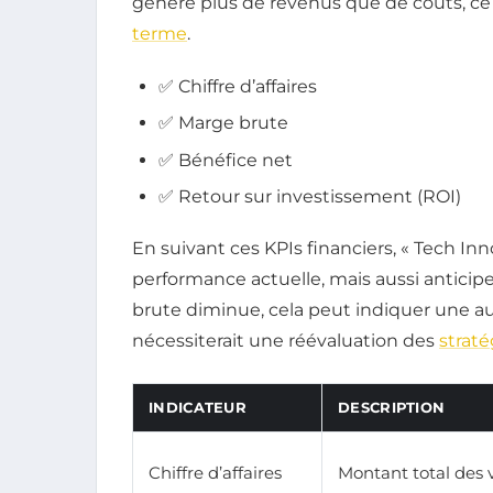
généré plus de revenus que de coûts, ce 
terme
.
✅ Chiffre d’affaires
✅ Marge brute
✅ Bénéfice net
✅ Retour sur investissement (ROI)
En suivant ces KPIs financiers, « Tech I
performance actuelle, mais aussi anticiper
brute diminue, cela peut indiquer une a
nécessiterait une réévaluation des
straté
INDICATEUR
DESCRIPTION
Chiffre d’affaires
Montant total des 