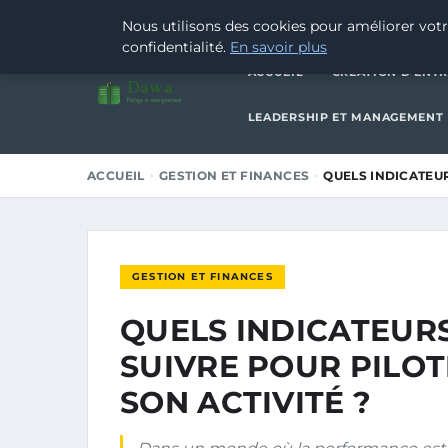
28 FÉVRIER 2026
Nous utilisons des cookies pour améliorer votr
confidentialité.
En savoir plus
ACCUEIL
CRÉATION D’ENTR
Dawa
Partage et enseignement
LEADERSHIP ET MANAGEMENT
ACCUEIL
GESTION ET FINANCES
QUELS INDICATEU
GESTION ET FINANCES
QUELS INDICATEUR
SUIVRE POUR PILO
SON ACTIVITÉ ?