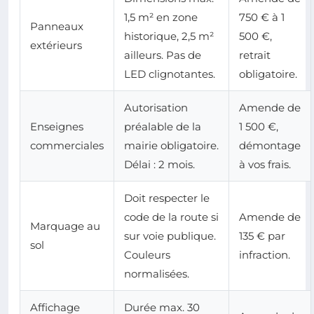
1,5 m² en zone
750 € à 1
Panneaux
historique, 2,5 m²
500 €,
extérieurs
ailleurs. Pas de
retrait
LED clignotantes.
obligatoire.
Autorisation
Amende de
Enseignes
préalable de la
1 500 €,
commerciales
mairie obligatoire.
démontage
Délai : 2 mois.
à vos frais.
Doit respecter le
code de la route si
Amende de
Marquage au
sur voie publique.
135 € par
sol
Couleurs
infraction.
normalisées.
Affichage
Durée max. 30